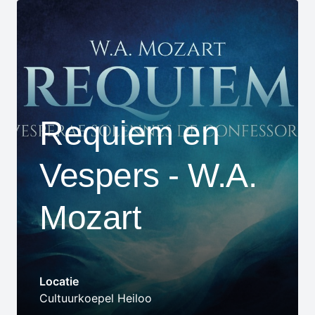
Requiem en
Vespers - W.A.
Mozart
Locatie
Cultuurkoepel Heiloo